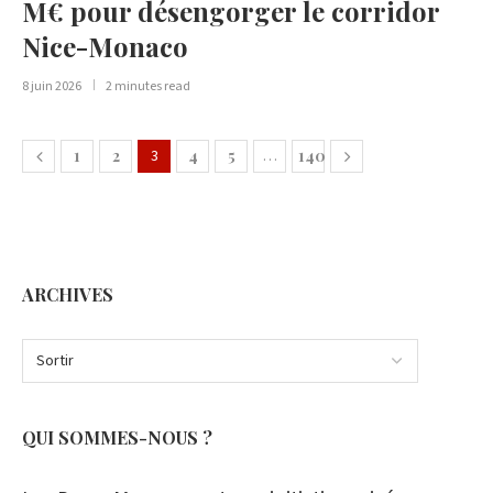
M€ pour désengorger le corridor
Nice-Monaco
8 juin 2026
2 minutes read
1
2
3
4
5
…
140
ARCHIVES
QUI SOMMES-NOUS ?