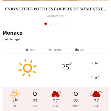
UNION CIVILE POUR LES COUPLES DE MÊME SEXE...
28 juillet 2026
Monaco
Ciel Dégagé
85%
1km/h
2%
°
25
C
26
°
°
25
25
°
27
°
27
°
28
°
27
°
FRI
SAT
SUN
MON
TUE