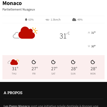
Monaco
Partiellement Nuageux
63%
1.5km/h
49%
°
31
C
31
°
°
30
31
°
27
°
27
°
28
°
28
°
THU
FRI
SAT
SUN
MON
A PROPOS
Les Pages Monaco
sont une initiative privée destinée à donner une