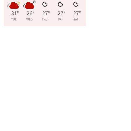
31
°
26
°
27
°
27
°
27
°
TUE
WED
THU
FRI
SAT