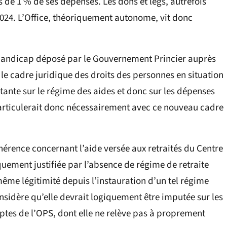
s de 1 % de ses dépenses. Les dons et legs, autrefois
n 2024. L’Office, théoriquement autonome, vit donc
e handicap déposé par le Gouvernement Princier auprès
 le cadre juridique des droits des personnes en situation
tante sur le régime des aides et donc sur les dépenses
s’articulerait donc nécessairement avec ce nouveau cadre
érence concernant l’aide versée aux retraités du Centre
quement justifiée par l’absence de régime de retraite
ême légitimité depuis l’instauration d’un tel régime
idère qu’elle devrait logiquement être imputée sur les
tes de l’OPS, dont elle ne relève pas à proprement