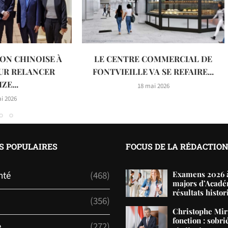
ON CHINOISE À
LE CENTRE COMMERCIAL DE
UR RELANCER
FONTVIEILLE VA SE REFAIRE...
ZE...
18 mai 2026
i 2026
S POPULAIRES
FOCUS DE LA RÉDACTIO
nté
(468)
Examens 2026 à
majors d’Acadé
résultats histor
(356)
Christophe Mir
fonction : sobri
e
(272)