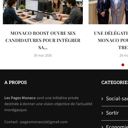
MONACO BOOST OUVRE SES
UNE DÉLÉGATI
CANDIDATURES POUR INTÉGRER
MONACO PO
SA...
TREI
30 mai 2026
28 ma
A PROPOS
CATEGORIE
Social-sa
Les Pages Monaco
sont une initiative privée
destinée à donner une vision objective de l’actualité
monégasque.
Sortir
Contact : pagesmonaco(at)gmail.com
Economi