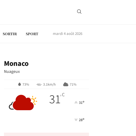
mardi 4 août 2026
SORTIR
SPORT
Monaco
Nuageux
73%
3.1km/h
71%
31
C
°
°
31
°
28