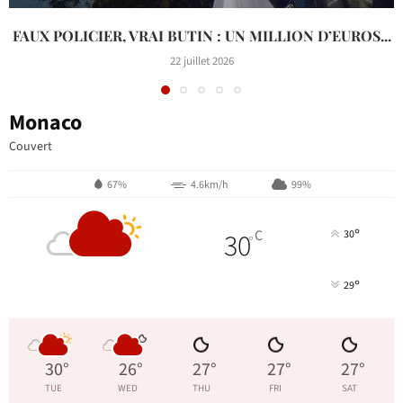
FAUX POLICIER, VRAI BUTIN : UN MILLION D’EUROS...
22 juillet 2026
Monaco
Couvert
67%
4.6km/h
99%
°
30
C
30
°
°
29
30
°
26
°
27
°
27
°
27
°
TUE
WED
THU
FRI
SAT