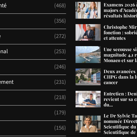
nté
(468)
Examens 2026 à
majors d’Acadé
résultats histor
(356)
Christophe Mir
fonction : sobri
e
(272)
et attentes
Une secousse s
onal
(253)
magnitude 4,1 r
Monaco et sur la
(246)
Deux avancées 
CHPG dans la lu
ement
(231)
cancer
Entretien : De
(218)
revient sur sa c
du...
(179)
Le Dr Sylvie T
nommée Direct
Scientifique du
(156)
Scientifique d