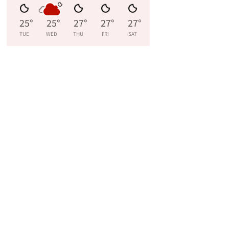
25
°
25
°
27
°
27
°
27
°
TUE
WED
THU
FRI
SAT