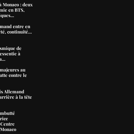
 Monaco : deux
mie en BTS,
iques...
mand entre en
été, continuité…
ismique de
essentie à
...
majeures au
tte contre le
nis Allemand
arrière à la tête
ambutté
rice
 Centre
e Monaco