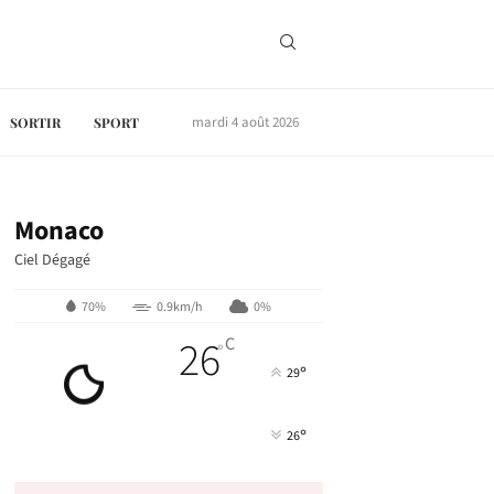
mardi 4 août 2026
SORTIR
SPORT
Monaco
Ciel Dégagé
70%
0.9km/h
0%
26
C
°
°
29
°
26