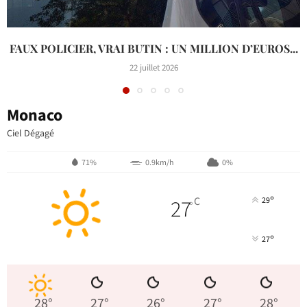
FAUX POLICIER, VRAI BUTIN : UN MILLION D’EUROS...
22 juillet 2026
Monaco
Ciel Dégagé
71%
0.9km/h
0%
°
27
C
29
°
°
27
28
°
27
°
26
°
27
°
28
°