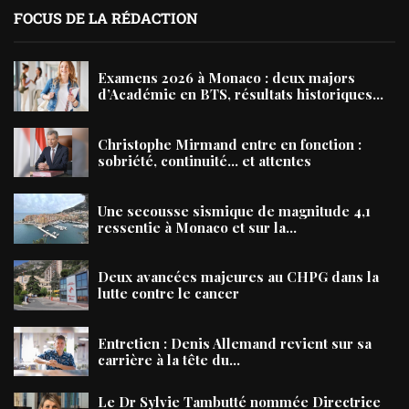
FOCUS DE LA RÉDACTION
Examens 2026 à Monaco : deux majors
d’Académie en BTS, résultats historiques...
Christophe Mirmand entre en fonction :
sobriété, continuité… et attentes
Une secousse sismique de magnitude 4,1
ressentie à Monaco et sur la...
Deux avancées majeures au CHPG dans la
lutte contre le cancer
Entretien : Denis Allemand revient sur sa
carrière à la tête du...
Le Dr Sylvie Tambutté nommée Directrice