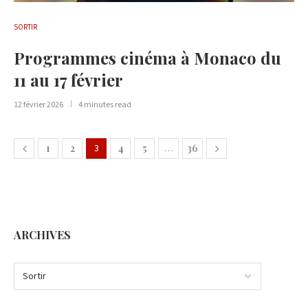
SORTIR
Programmes cinéma à Monaco du
11 au 17 février
12 février 2026
4 minutes read
1
2
3
4
5
…
36
ARCHIVES