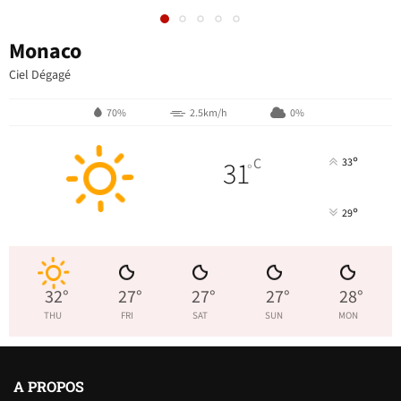
Monaco
Ciel Dégagé
70%
2.5km/h
0%
°
31
C
33
°
°
29
32
°
27
°
27
°
27
°
28
°
THU
FRI
SAT
SUN
MON
A PROPOS