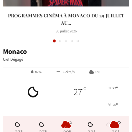
PROGRAMMES CINÉMA À MONACO DU 29 JUILLET
AU...
30 juillet 2026
Monaco
Ciel Dégagé
82%
2.2km/h
0%
°
27
C
27
°
°
26