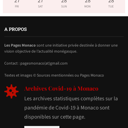
27
°
27
°
28
°
28
°
28
°
FRI
SAT
SUN
MON
TUE
A PROPOS
Les Pages Monaco
sont une initiative privée destinée à donner une
vision objective de l’actualité monégasque.
Contact : pagesmonaco(at)gmail.com
Textes et images © Sources mentionnées ou Pages Monaco
Archives Covid-19 à Monaco
Les archives statistiques complètes sur la
pandémie de Covid-19 à Monaco sont
disponibles sur cette page.