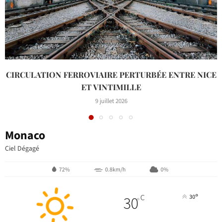
CIRCULATION FERROVIAIRE PERTURBÉE ENTRE NICE
ET VINTIMILLE
9 juillet 2026
Monaco
Ciel Dégagé
72%
0.8km/h
0%
°
30
C
30
°