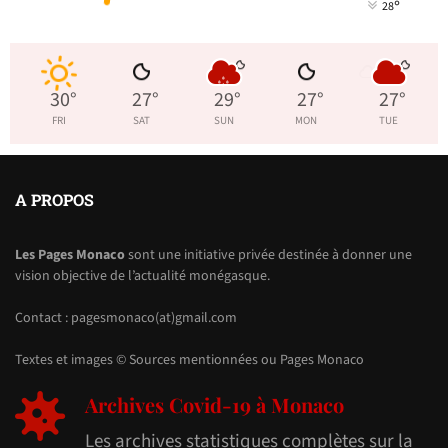
°
28
30
°
27
°
29
°
27
°
27
°
FRI
SAT
SUN
MON
TUE
A PROPOS
Les Pages Monaco
sont une initiative privée destinée à donner une
vision objective de l’actualité monégasque.
Contact : pagesmonaco(at)gmail.com
Textes et images © Sources mentionnées ou Pages Monaco
Archives Covid-19 à Monaco
Les archives statistiques complètes sur la