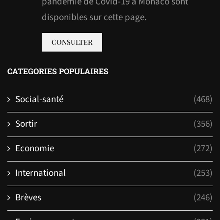
pandémie de Covid-19 à Monaco sont
disponibles sur cette page.
CONSULTER
CATEGORIES POPULAIRES
Social-santé
(468)
Sortir
(356)
Economie
(272)
International
(253)
Brèves
(246)