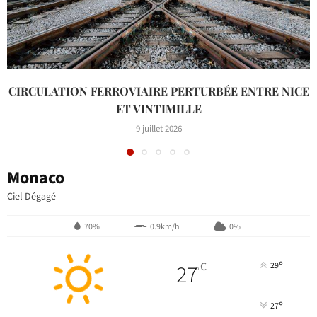
CIRCULATION FERROVIAIRE PERTURBÉE ENTRE NICE
ET VINTIMILLE
9 juillet 2026
Monaco
Ciel Dégagé
70%
0.9km/h
0%
°
27
C
29
°
°
27