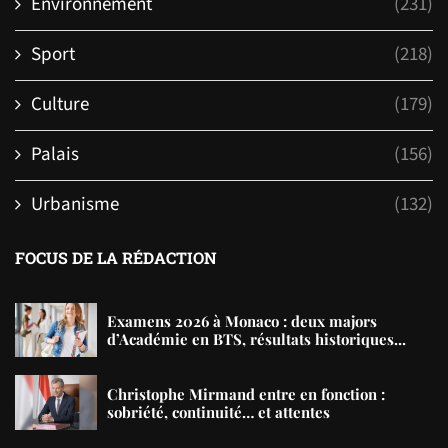
Environnement
(231)
Sport
(218)
Culture
(179)
Palais
(156)
Urbanisme
(132)
FOCUS DE LA RÉDACTION
Examens 2026 à Monaco : deux majors
d’Académie en BTS, résultats historiques...
Christophe Mirmand entre en fonction :
sobriété, continuité… et attentes