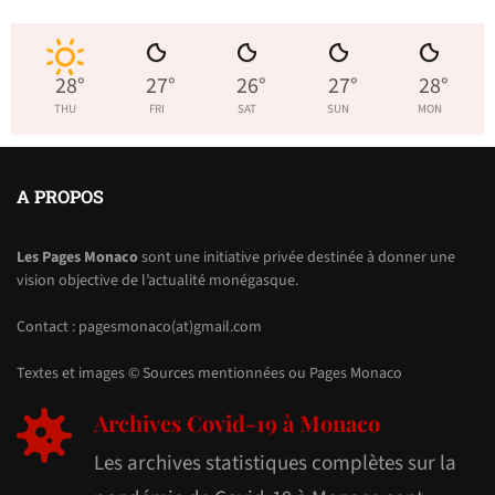
28
°
27
°
26
°
27
°
28
°
THU
FRI
SAT
SUN
MON
A PROPOS
Les Pages Monaco
sont une initiative privée destinée à donner une
vision objective de l’actualité monégasque.
Contact : pagesmonaco(at)gmail.com
Textes et images © Sources mentionnées ou Pages Monaco
Archives Covid-19 à Monaco
Les archives statistiques complètes sur la