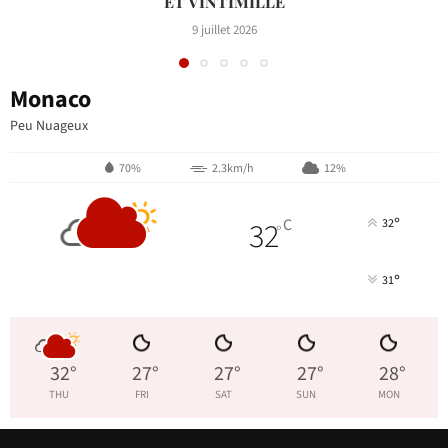
ET VINTIMILLE
9 juillet 2026
Monaco
Peu Nuageux
70%
2.3km/h
12%
°
32
C
32
°
°
31
32
°
27
°
27
°
27
°
28
°
THU
FRI
SAT
SUN
MON