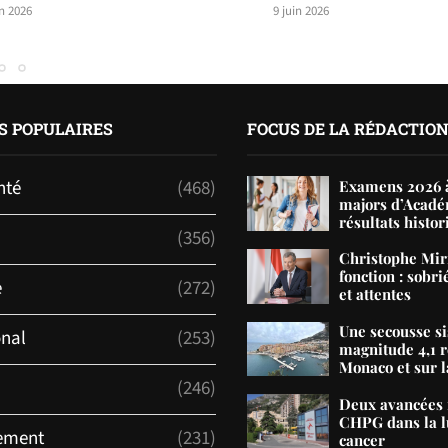
in 2026
9 juin 2026
S POPULAIRES
FOCUS DE LA RÉDACTIO
nté
(468)
Examens 2026 à
majors d’Acadé
résultats histor
(356)
Christophe Mir
fonction : sobri
e
(272)
et attentes
Une secousse s
onal
(253)
magnitude 4,1 r
Monaco et sur la
(246)
Deux avancées 
CHPG dans la lu
ement
(231)
cancer