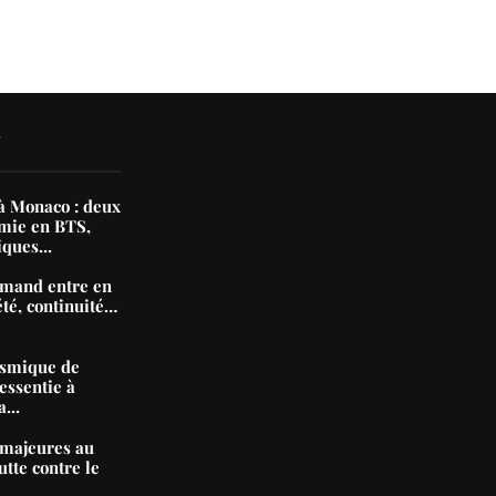
APOSTO
28 mai 2026
9 ma
N
 Monaco : deux
mie en BTS,
iques...
mand entre en
été, continuité…
ismique de
essentie à
...
majeures au
tte contre le