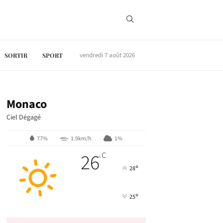
vendredi 7 août 2026
SORTIR
SPORT
Monaco
Ciel Dégagé
77%
1.9km/h
1%
26
C
°
°
28
°
25