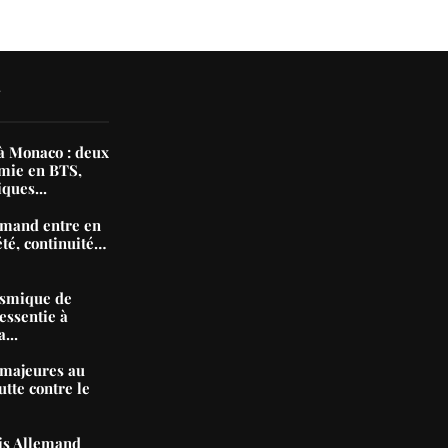
3 juil
N
 Monaco : deux
mie en BTS,
iques...
mand entre en
été, continuité…
ismique de
essentie à
...
majeures au
tte contre le
nis Allemand