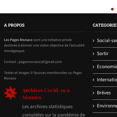
A PROPOS
CATEGORIE
Social-sa
Les Pages Monaco
sont une initiative privée
destinée à donner une vision objective de l’actualité
monégasque.
Sortir
Contact : pagesmonaco(at)gmail.com
Economi
Textes et images © Sources mentionnées ou Pages
Monaco
Internati
Archives Covid-19 à
Brèves
Monaco
Environn
Les archives statistiques
complètes sur la pandémie de