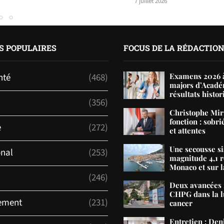
7 juillet 2026
S POPULAIRES
FOCUS DE LA RÉDACTIO
nté
(468)
Examens 2026 à
majors d’Acadé
résultats histor
(356)
Christophe Mir
fonction : sobri
e
(272)
et attentes
Une secousse s
onal
(253)
magnitude 4,1 r
Monaco et sur la
(246)
Deux avancées 
CHPG dans la lu
ement
(231)
cancer
Entretien : De