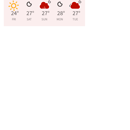
24
°
27
°
27
°
28
°
27
°
FRI
SAT
SUN
MON
TUE