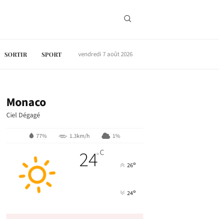
vendredi 7 août 2026
SORTIR
SPORT
Monaco
Ciel Dégagé
77%
1.3km/h
1%
24
C
°
°
26
°
24