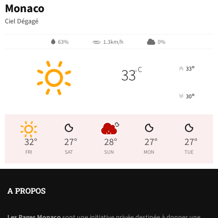
Monaco
Ciel Dégagé
63%
1.3km/h
0%
°
33
C
33
°
°
30
32
°
27
°
28
°
27
°
27
°
FRI
SAT
SUN
MON
TUE
A PROPOS
Les Pages Monaco
sont une initiative privée destinée à donner une