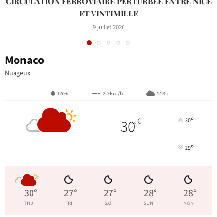
CIRCULATION FERROVIAIRE PERTURBÉE ENTRE NICE
ET VINTIMILLE
9 juillet 2026
Monaco
Nuageux
65%
2.9km/h
55%
°
30
C
30
°
°
29
30
°
27
°
27
°
28
°
28
°
THU
FRI
SAT
SUN
MON