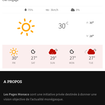
Ciel Dégagé
75%
3km/h
0%
°
30
C
30
°
°
28
30
°
27
°
29
°
27
°
27
°
FRI
SAT
SUN
MON
TUE
A PROPOS
Les Pages Monaco
sont une initiative privée destinée à donner une
vision objective de l’actualité monégasque.