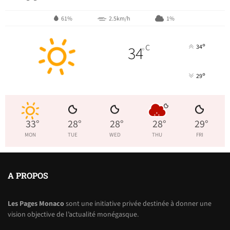
61%
2.5km/h
1%
°
34
C
34
°
°
29
33
°
28
°
28
°
28
°
29
°
MON
TUE
WED
THU
FRI
A PROPOS
Les Pages Monaco
sont une initiative privée destinée à donner une
vision objective de l’actualité monégasque.