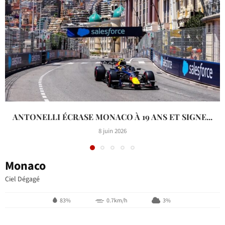
ANTONELLI ÉCRASE MONACO À 19 ANS ET SIGNE...
8 juin 2026
Monaco
Ciel Dégagé
83%
0.7km/h
3%