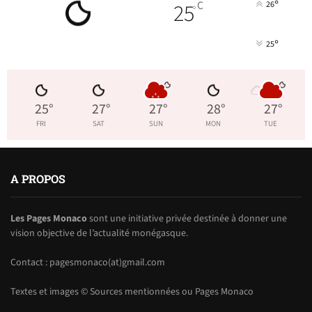
°
25
C
26
°
°
25
25
°
27
°
27
°
28
°
27
°
FRI
SAT
SUN
MON
TUE
A PROPOS
Les Pages Monaco
sont une initiative privée destinée à donner une
vision objective de l’actualité monégasque.
Contact : pagesmonaco(at)gmail.com
Textes et images © Sources mentionnées ou Pages Monaco