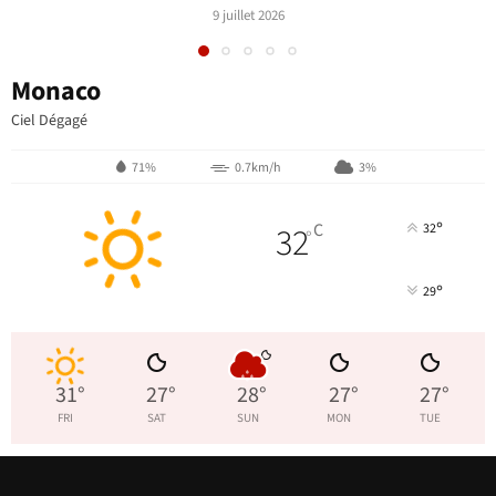
9 juillet 2026
Monaco
Ciel Dégagé
71%
0.7km/h
3%
°
32
C
32
°
°
29
31
°
27
°
28
°
27
°
27
°
FRI
SAT
SUN
MON
TUE