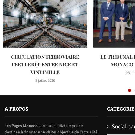
CIRCULATION FERROVIAIRE
LE TRIBUNAL 
PERTURBÉE ENTRE NICE ET
MONACO F
VINTIMILLE
28 ju
9 juillet 2026
A PROPOS
CATEGORIE
Social-sa
Les Pages Monaco
sont une initiative privée
destinée à donner une vision objective de l’actualité