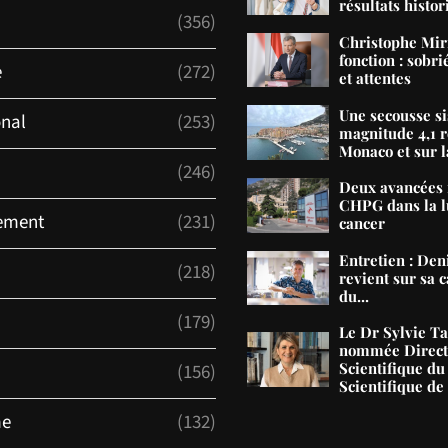
résultats histor
(356)
Christophe Mir
fonction : sobri
e
(272)
et attentes
Une secousse s
onal
(253)
magnitude 4,1 r
Monaco et sur la
(246)
Deux avancées 
CHPG dans la lu
ement
(231)
cancer
Entretien : De
(218)
revient sur sa c
du...
(179)
Le Dr Sylvie T
nommée Direct
Scientifique du
(156)
Scientifique d
me
(132)