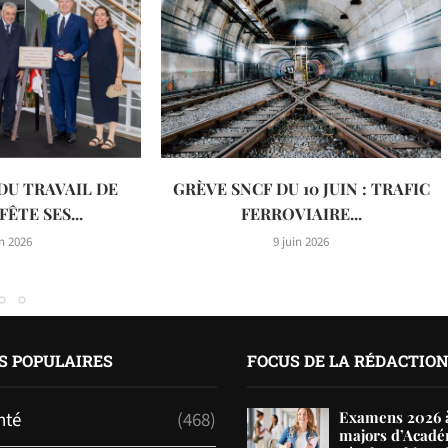
DU TRAVAIL DE
GRÈVE SNCF DU 10 JUIN : TRAFIC
ÊTE SES...
FERROVIAIRE...
in 2026
9 juin 2026
S POPULAIRES
FOCUS DE LA RÉDACTIO
nté
(468)
Examens 2026 à
majors d’Acadé