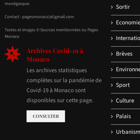
monégasque.
Sortir
Contact : pagesmonaco(at)gmail.com
Economi
Textes et images © Sources mentionnées ou Pages
Monaco
Internati
Archives Covid-19 à
Brèves
Monaco
Environn
Les archives statistiques
complètes sur la pandémie de
Sport
Covid-19 à Monaco sont
disponibles sur cette page.
Culture
Palais
CONSULTER
Urbanis