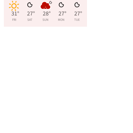
31
°
27
°
28
°
27
°
27
°
FRI
SAT
SUN
MON
TUE