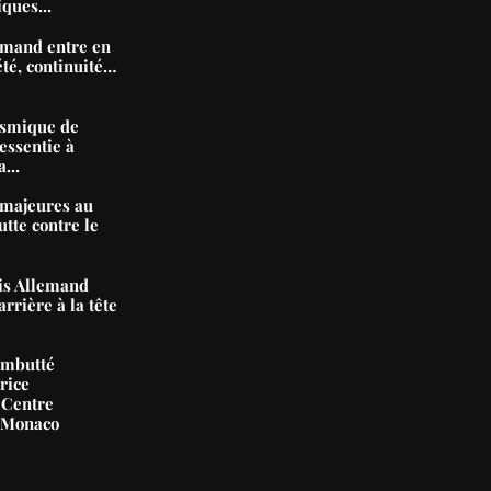
iques...
mand entre en
été, continuité…
ismique de
essentie à
...
majeures au
tte contre le
nis Allemand
arrière à la tête
ambutté
rice
 Centre
e Monaco