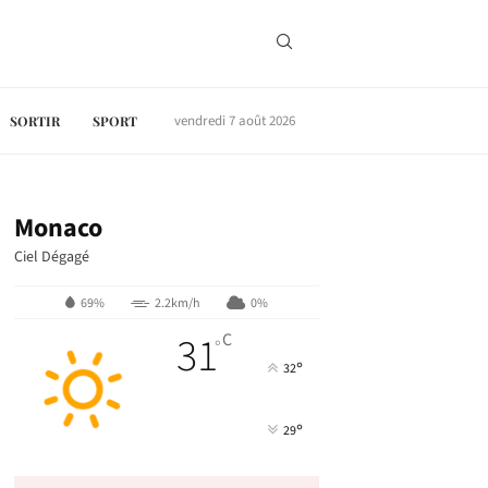
vendredi 7 août 2026
SORTIR
SPORT
Monaco
Ciel Dégagé
69%
2.2km/h
0%
31
C
°
°
32
°
29