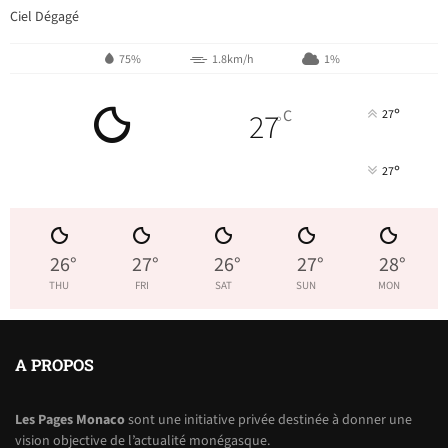
Ciel Dégagé
75%
1.8km/h
1%
°
27
C
27
°
°
27
26
°
27
°
26
°
27
°
28
°
THU
FRI
SAT
SUN
MON
A PROPOS
Les Pages Monaco
sont une initiative privée destinée à donner une
vision objective de l’actualité monégasque.