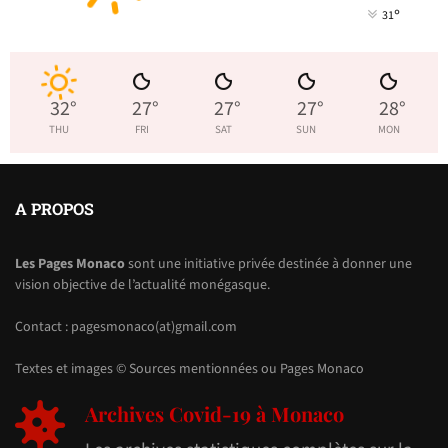
°
31
32
°
27
°
27
°
27
°
28
°
THU
FRI
SAT
SUN
MON
A PROPOS
Les Pages Monaco
sont une initiative privée destinée à donner une
vision objective de l’actualité monégasque.
Contact : pagesmonaco(at)gmail.com
Textes et images © Sources mentionnées ou Pages Monaco
Archives Covid-19 à Monaco