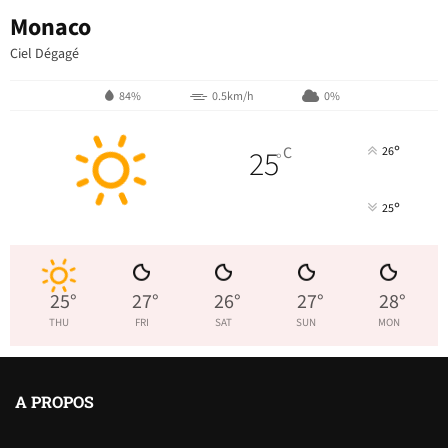
Monaco
Ciel Dégagé
84%
0.5km/h
0%
°
25
C
26
°
°
25
25
°
27
°
26
°
27
°
28
°
THU
FRI
SAT
SUN
MON
A PROPOS