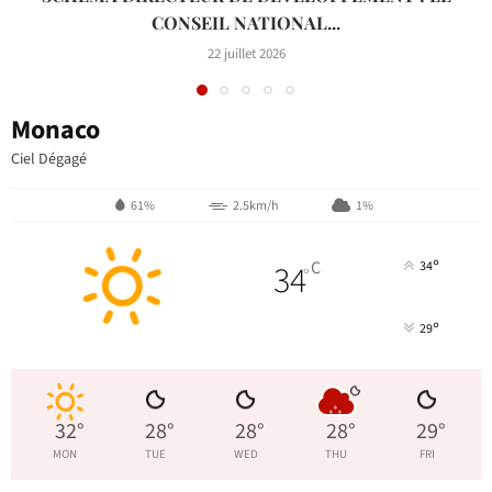
CONSEIL NATIONAL...
22 juillet 2026
Monaco
Ciel Dégagé
61%
2.5km/h
1%
°
34
C
34
°
°
29
32
°
28
°
28
°
28
°
29
°
MON
TUE
WED
THU
FRI