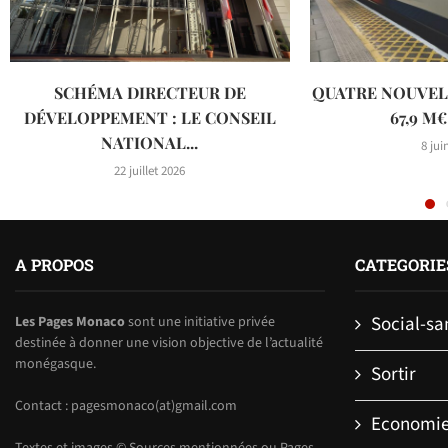
SCHÉMA DIRECTEUR DE
QUATRE NOUVEL
DÉVELOPPEMENT : LE CONSEIL
67,9 M€
NATIONAL...
8 jui
22 juillet 2026
A PROPOS
CATEGORIE
Social-sa
Les Pages Monaco
sont une initiative privée
destinée à donner une vision objective de l’actualité
monégasque.
Sortir
Contact : pagesmonaco(at)gmail.com
Economi
Textes et images © Sources mentionnées ou Pages