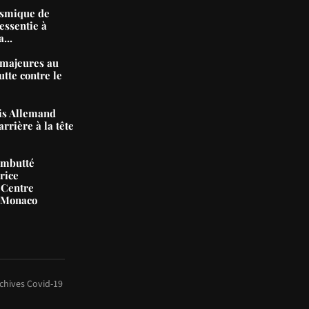
ismique de
essentie à
...
majeures au
tte contre le
nis Allemand
arrière à la tête
ambutté
rice
 Centre
e Monaco
chives Covid-19