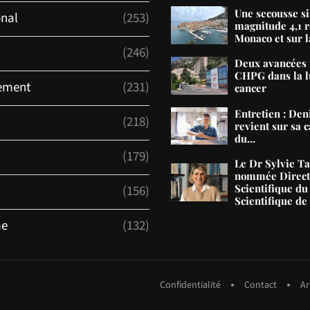
Une secousse s
onal
(253)
magnitude 4,1 r
Monaco et sur la
(246)
Deux avancées 
CHPG dans la lu
ement
(231)
cancer
Entretien : De
(218)
revient sur sa c
du...
(179)
Le Dr Sylvie T
nommée Direct
Scientifique du
(156)
Scientifique d
me
(132)
Confidentialité
Contact
Ar