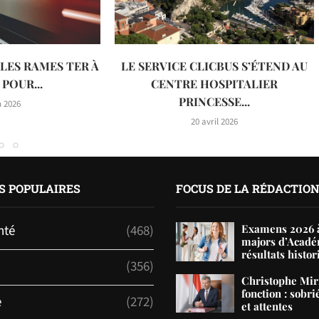
LES RAMES TER À
LE SERVICE CLICBUS S’ÉTEND AU
 POUR...
CENTRE HOSPITALIER
PRINCESSE...
n 2026
20 avril 2026
S POPULAIRES
FOCUS DE LA RÉDACTIO
nté
(468)
Examens 2026 à
majors d’Acadé
résultats histor
(356)
Christophe Mir
fonction : sobri
e
(272)
et attentes