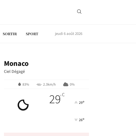
jeudi 6 août 2026
SORTIR
SPORT
Monaco
Ciel Dégagé
83%
2.3km/h
0%
29
C
°
°
29
°
26