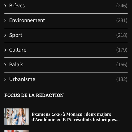
Brèves
(246)
Environnement
(231)
Sport
(218)
Culture
(179)
Palais
(156)
Urbanisme
(132)
FOCUS DE LA RÉDACTION
Examens 2026 à Monaco : deux majors
d’Académie en BTS, résultats historiques...