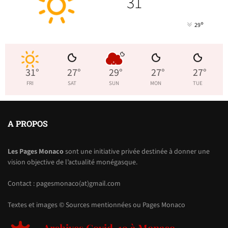
31
°
°
29
31
°
27
°
29
°
27
°
27
°
FRI
SAT
SUN
MON
TUE
A PROPOS
Les Pages Monaco
sont une initiative privée destinée à donner une
vision objective de l’actualité monégasque.
Contact : pagesmonaco(at)gmail.com
Textes et images © Sources mentionnées ou Pages Monaco
Archives Covid-19 à Monaco