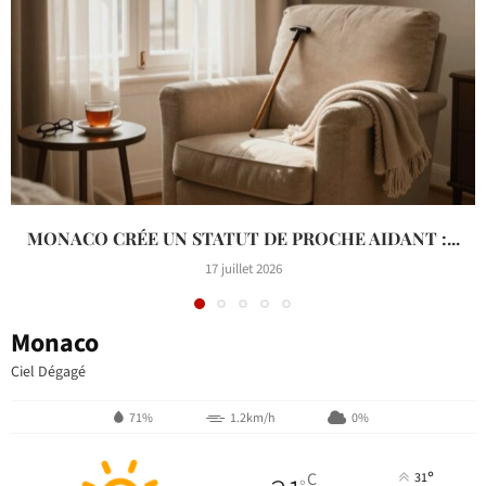
MONACO CRÉE UN STATUT DE PROCHE AIDANT :...
17 juillet 2026
Monaco
Ciel Dégagé
71%
1.2km/h
0%
°
C
31