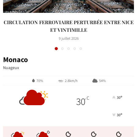
CIRCULATION FERROVIAIRE PERTURBÉE ENTRE NICE
ET VINTIMILLE
9 juillet 2026
Monaco
Nuageux
70%
2.8km/h
54%
°
30
C
30
°
°
30