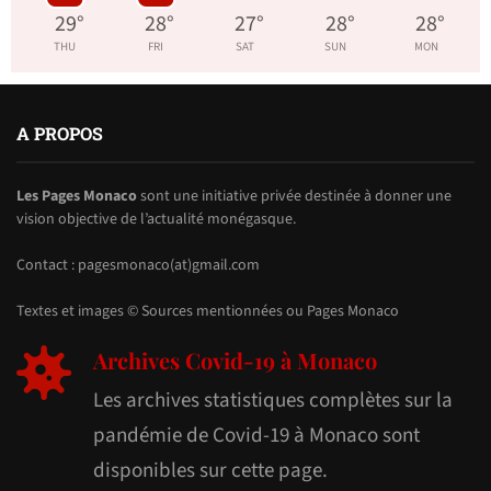
29
°
28
°
27
°
28
°
28
°
THU
FRI
SAT
SUN
MON
A PROPOS
Les Pages Monaco
sont une initiative privée destinée à donner une
vision objective de l’actualité monégasque.
Contact : pagesmonaco(at)gmail.com
Textes et images © Sources mentionnées ou Pages Monaco
Archives Covid-19 à Monaco
Les archives statistiques complètes sur la
pandémie de Covid-19 à Monaco sont
disponibles sur cette page.