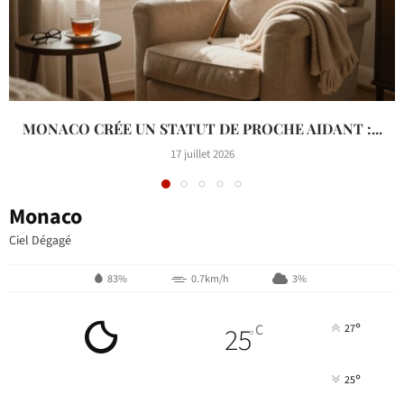
MONACO CRÉE UN STATUT DE PROCHE AIDANT :...
17 juillet 2026
Monaco
Ciel Dégagé
83%
0.7km/h
3%
°
25
C
27
°
°
25