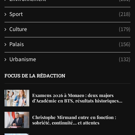
Sport
(218)
Culture
(179)
Palais
(156)
Urbanisme
(132)
FOCUS DE LA RÉDACTION
Examens 2026 à Monaco : deux majors
d’Académie en BTS, résultats historiques...
Christophe Mirmand entre en fonction :
sobriété, continuité… et attentes