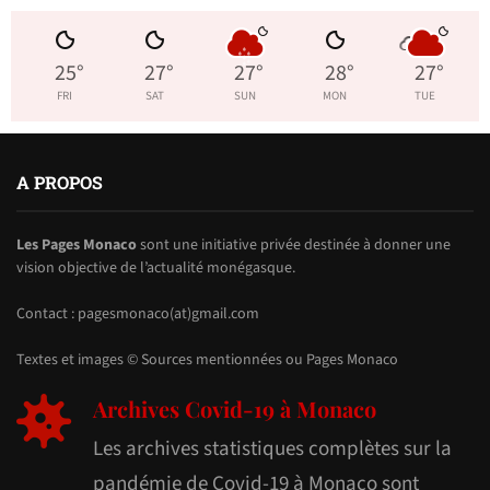
25
°
27
°
27
°
28
°
27
°
FRI
SAT
SUN
MON
TUE
A PROPOS
Les Pages Monaco
sont une initiative privée destinée à donner une
vision objective de l’actualité monégasque.
Contact : pagesmonaco(at)gmail.com
Textes et images © Sources mentionnées ou Pages Monaco
Archives Covid-19 à Monaco
Les archives statistiques complètes sur la
pandémie de Covid-19 à Monaco sont