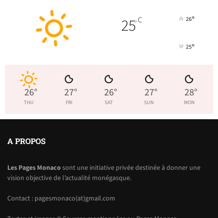
°
25
C
26
°
°
25
26
°
27
°
26
°
27
°
28
°
THU
FRI
SAT
SUN
MON
A PROPOS
Les Pages Monaco
sont une initiative privée destinée à donner une
vision objective de l’actualité monégasque.
Contact : pagesmonaco(at)gmail.com