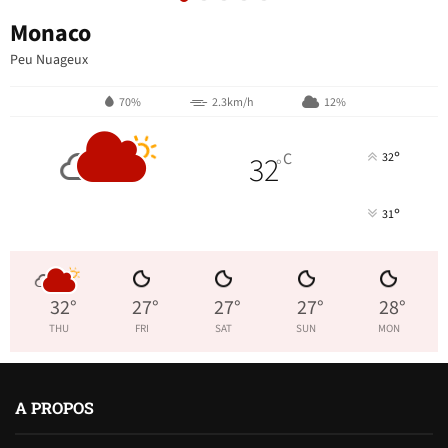
Monaco
Peu Nuageux
70%
2.3km/h
12%
°
32
C
32
°
°
31
32
°
27
°
27
°
27
°
28
°
THU
FRI
SAT
SUN
MON
A PROPOS