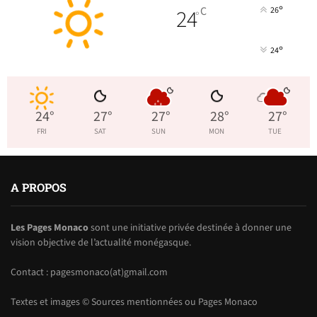
°
24
C
26
°
°
24
24
°
27
°
27
°
28
°
27
°
FRI
SAT
SUN
MON
TUE
A PROPOS
Les Pages Monaco
sont une initiative privée destinée à donner une
vision objective de l’actualité monégasque.
Contact : pagesmonaco(at)gmail.com
Textes et images © Sources mentionnées ou Pages Monaco