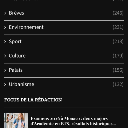
Brèves
(246)
Environnement
(231)
Sport
(218)
Culture
(179)
Palais
(156)
Urbanisme
(132)
FOCUS DE LA RÉDACTION
Examens 2026 à Monaco : deux majors
d’Académie en BTS, résultats historiques...