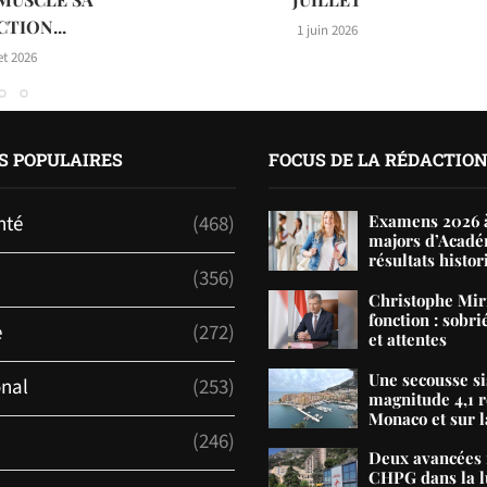
TION...
1 juin 2026
let 2026
S POPULAIRES
FOCUS DE LA RÉDACTIO
nté
(468)
Examens 2026 à
majors d’Acadé
résultats histor
(356)
Christophe Mir
fonction : sobri
e
(272)
et attentes
Une secousse s
onal
(253)
magnitude 4,1 r
Monaco et sur la
(246)
Deux avancées 
CHPG dans la lu