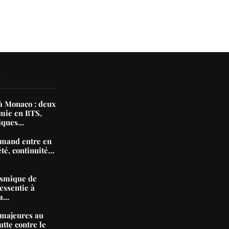
DOM
14 mai 2026
3 avr
N
 Monaco : deux
mie en BTS,
iques...
mand entre en
été, continuité…
ismique de
essentie à
...
majeures au
tte contre le