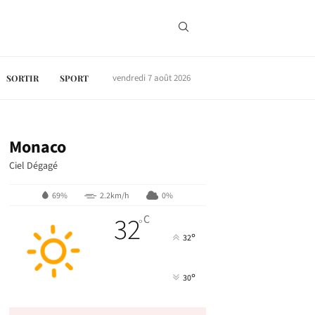
vendredi 7 août 2026
SORTIR
SPORT
Monaco
Ciel Dégagé
69%
2.2km/h
0%
32
C
°
°
32
°
30