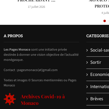
PROTEC
17 juillet 2026
4 juil
A PROPOS
CATEGORIE
Social-sa
Les Pages Monaco
sont une initiative privée
destinée à donner une vision objective de l’actualité
monégasque.
Sortir
Contact : pagesmonaco(at)gmail.com
Economi
Textes et images © Sources mentionnées ou Pages
Monaco
Internati
Archives Covid-19 à
Brèves
Monaco