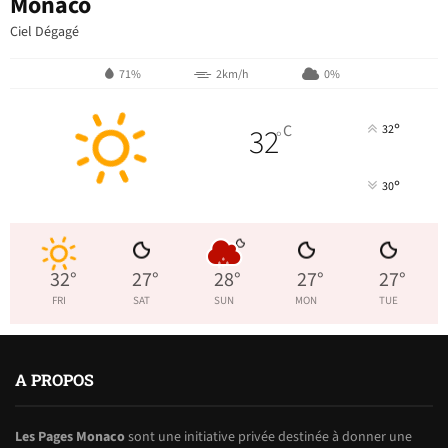
Monaco
Ciel Dégagé
71%
2km/h
0%
°
32
C
32
°
°
30
32
°
27
°
28
°
27
°
27
°
FRI
SAT
SUN
MON
TUE
A PROPOS
Les Pages Monaco
sont une initiative privée destinée à donner une