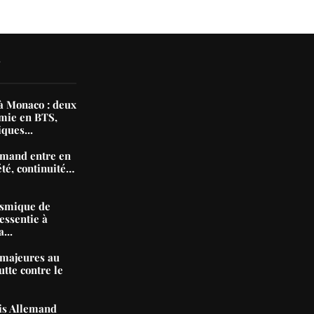
N
 Monaco : deux
mie en BTS,
iques...
mand entre en
été, continuité…
ismique de
essentie à
...
majeures au
tte contre le
nis Allemand