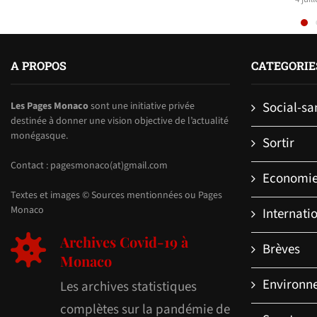
A PROPOS
CATEGORIE
Social-sa
Les Pages Monaco
sont une initiative privée
destinée à donner une vision objective de l’actualité
monégasque.
Sortir
Contact : pagesmonaco(at)gmail.com
Economi
Textes et images © Sources mentionnées ou Pages
Monaco
Internati
Archives Covid-19 à
Brèves
Monaco
Environn
Les archives statistiques
complètes sur la pandémie de