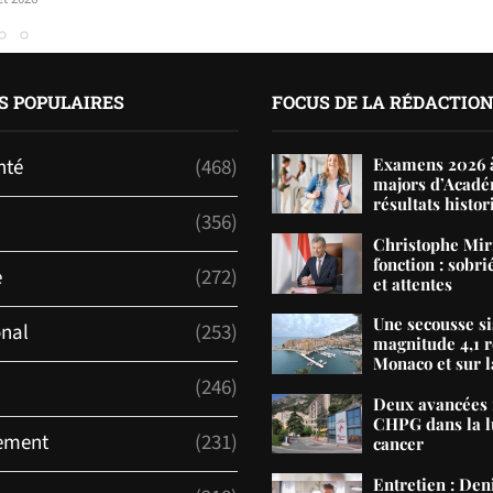
S POPULAIRES
FOCUS DE LA RÉDACTIO
nté
(468)
Examens 2026 à
majors d’Acadé
résultats histor
(356)
Christophe Mir
fonction : sobri
e
(272)
et attentes
Une secousse s
onal
(253)
magnitude 4,1 r
Monaco et sur la
(246)
Deux avancées 
CHPG dans la lu
ement
(231)
cancer
Entretien : De