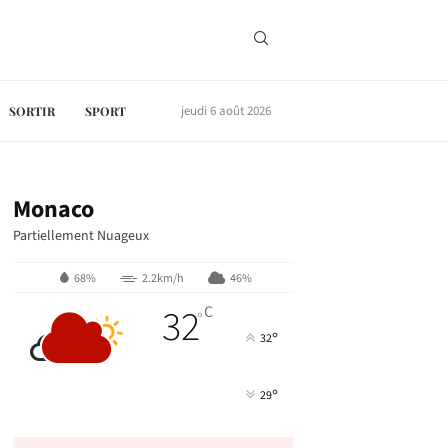
jeudi 6 août 2026
SORTIR
SPORT
Monaco
Partiellement Nuageux
68%
2.2km/h
46%
32
C
°
°
32
°
29