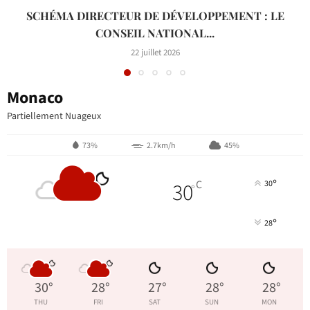
SCHÉMA DIRECTEUR DE DÉVELOPPEMENT : LE
CONSEIL NATIONAL...
22 juillet 2026
Monaco
Partiellement Nuageux
73%
2.7km/h
45%
°
30
C
30
°
°
28
30
°
28
°
27
°
28
°
28
°
THU
FRI
SAT
SUN
MON