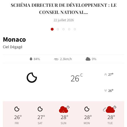
SCHÉMA DIRECTEUR DE DÉVELOPPEMENT : LE
CONSEIL NATIONAL...
22 juillet 2026
Monaco
Ciel Dégagé
84%
2.3km/h
0%
°
26
C
27
°
°
26
26
°
27
°
28
°
28
°
28
°
FRI
SAT
SUN
MON
TUE