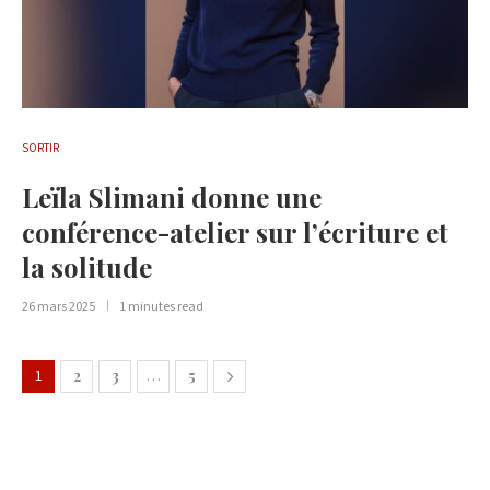
SORTIR
Leïla Slimani donne une
conférence-atelier sur l’écriture et
la solitude
26 mars 2025
1 minutes read
1
2
3
…
5