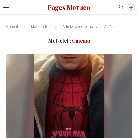
Pages Monaco
Accueil
Mots-clefs :
Articles avec le mot-clef "Cinéma"
Mot-clef :
Cinéma