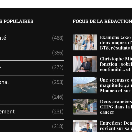
S POPULAIRES
FOCUS DE LA RÉDACTIO
nté
(468)
Examens 2026 
deux majors d
BTS, résultats 
(356)
Christophe Mi
fonction : sobri
e
(272)
continuité… et 
Une secousse 
onal
(253)
magnitude 4,1 
Monaco et sur l
(246)
Deux avancées
CHPG dans la l
nement
(231)
cancer
Entretien : De
(218)
revient sur sa 