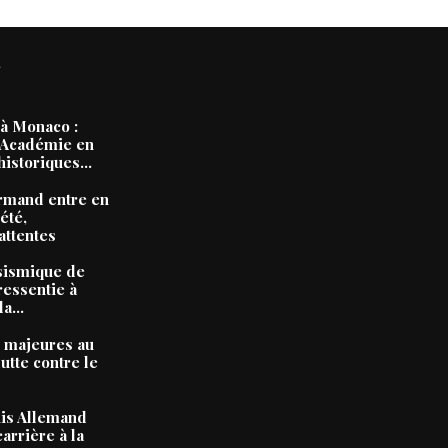
N
à Monaco :
’Académie en
historiques...
rmand entre en
été,
attentes
sismique de
ressentie à
a...
 majeures au
utte contre le
nis Allemand
carrière à la