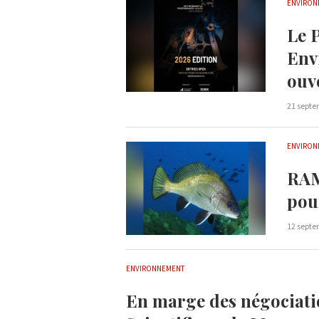
ENVIRON
Le 
Env
ouv
21 septe
ENVIRON
RAM
pou
12 septe
ENVIRONNEMENT
En marge des négociati