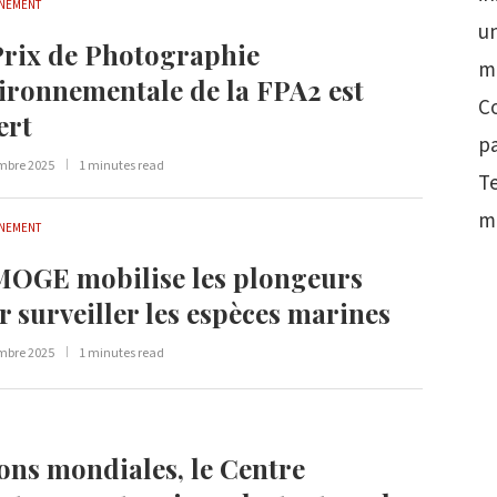
NEMENT
un
Prix de Photographie
m
ironnementale de la FPA2 est
Co
ert
p
mbre 2025
1 minutes read
T
m
NEMENT
OGE mobilise les plongeurs
r surveiller les espèces marines
mbre 2025
1 minutes read
ons mondiales, le Centre