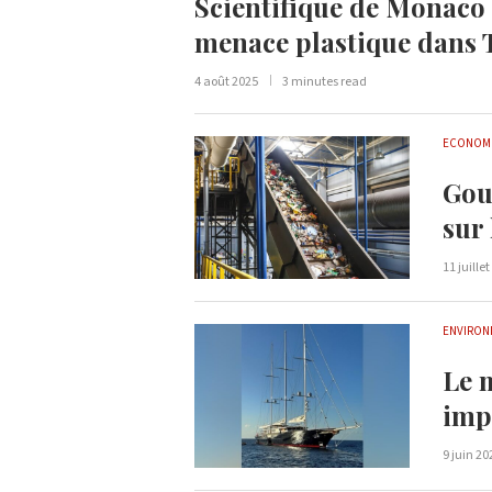
Scientifique de Monaco e
menace plastique dans 
4 août 2025
3 minutes read
ECONOM
Gou
sur 
11 juille
ENVIRON
Le 
imp
9 juin 20