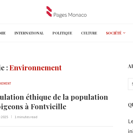
MIE
INTERNATIONAL
POLITIQUE
CULTURE
SOCIÉTÉ
e :
Environnement
A
NEMENT
ulation éthique de la population
igeons à Fontvieille
Q
e 2025
1 minutes read
L
in