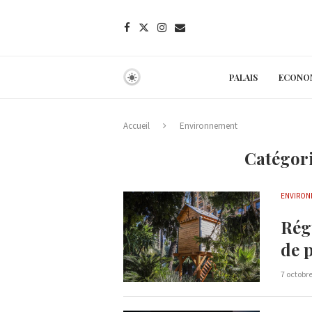
PALAIS
ECONO
Accueil
Environnement
Catégori
ENVIRON
Rég
de p
7 octobr