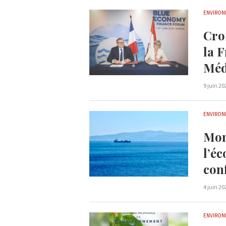
ENVIRON
Croi
la 
Méd
9 juin 20
ENVIRON
Mon
l’é
con
4 juin 20
ENVIRON