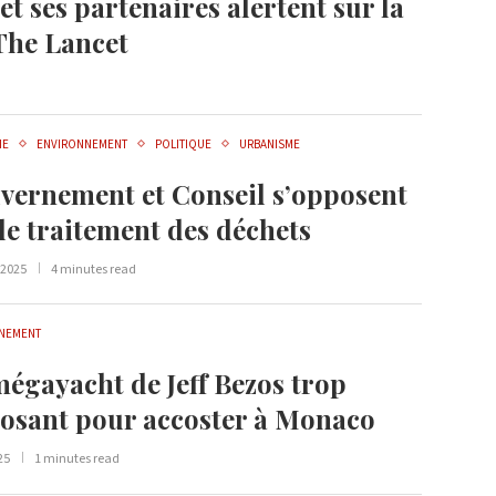
t ses partenaires alertent sur la
The Lancet
IE
ENVIRONNEMENT
POLITIQUE
URBANISME
vernement et Conseil s’opposent
le traitement des déchets
t 2025
4 minutes read
NEMENT
mégayacht de Jeff Bezos trop
osant pour accoster à Monaco
25
1 minutes read