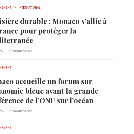
NEMENT
INTERNATIONAL
sière durable : Monaco s’allie à
France pour protéger la
iterranée
25
2 minutes read
NEMENT
aco accueille un forum sur
conomie bleue avant la grande
férence de l’ONU sur l’océan
25
2 minutes read
NEMENT