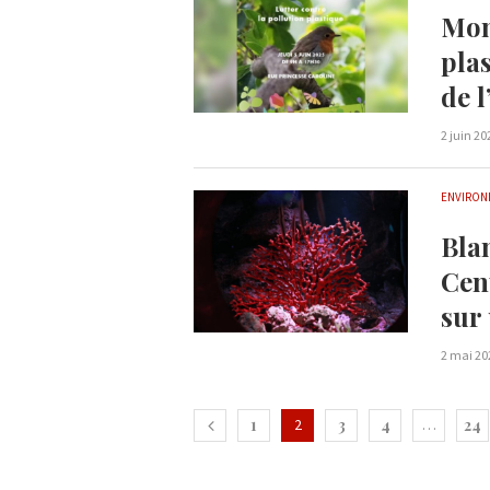
Mon
pla
de 
2 juin 20
ENVIRON
Bla
Cen
sur
2 mai 20
1
2
3
4
…
24