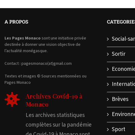
A PROPOS
CATEGORIE
Social-sa
Les Pages Monaco
sont une initiative privée
destinée à donner une vision objective de
l’actualité monégasque.
Sortir
Contact : pagesmonaco(at)gmail.com
Economi
Textes et images © Sources mentionnées ou
Pages Monaco
Internati
Archives Covid-19 à
Brèves
Monaco
Environ
Les archives statistiques
complètes sur la pandémie
Sport
de Covid-19 à Monaco sont