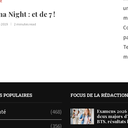
IE
un
a Night : et de 7 !
m
e 2019
2 minutes read
Co
p
T
m
S POPULAIRES
FOCUS DE LA RÉDACTIO
nté
(468)
Examens 2026 
deux majors d
BTS, résultats 
(356)