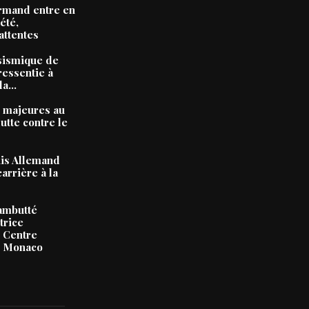
rmand entre en
été,
attentes
sismique de
ressentie à
a...
 majeures au
utte contre le
nis Allemand
carrière à la
ambutté
trice
u Centre
e Monaco