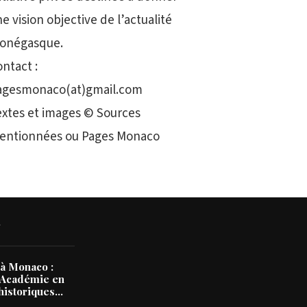
e vision objective de l’actualité
onégasque.
ntact :
agesmonaco(at)gmail.com
extes et images © Sources
entionnées ou Pages Monaco
N
à Monaco :
’Académie en
historiques...