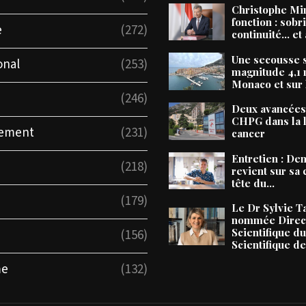
Christophe Mi
fonction : sobri
e
(272)
continuité… et 
Une secousse 
onal
(253)
magnitude 4,1 
Monaco et sur l
(246)
Deux avancées
CHPG dans la l
nement
(231)
cancer
Entretien : De
(218)
revient sur sa 
tête du...
(179)
Le Dr Sylvie T
nommée Direc
Scientifique d
(156)
Scientifique d
me
(132)