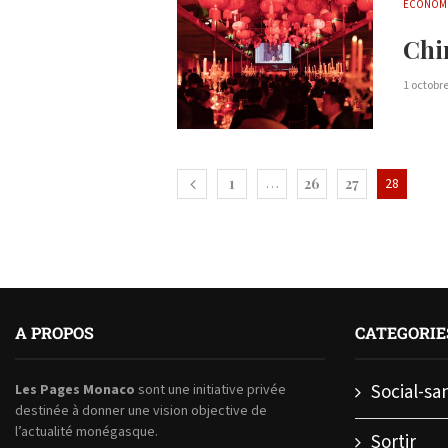
ECONOM
Chin
1 octobr
1
…
26
27
28
A PROPOS
CATEGORIE
Social-sa
Les Pages Monaco
sont une initiative privée
destinée à donner une vision objective de
l’actualité monégasque.
Sortir