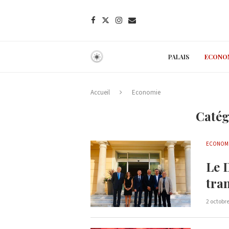
PALAIS
ECONO
Accueil
Economie
Catég
ECONOM
Le 
tran
2 octobr