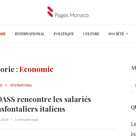
MIE
INTERNATIONAL
POLITIQUE
CULTURE
SOCIÉTÉ
orie :
Economie
A
IE
INTERNATIONAL
DASS rencontre les salariés
sfontaliers italiens
Q
e 2019
1 minutes read
L
in