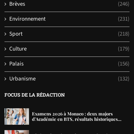
Brèves
(246)
Environnement
(231)
Sport
(218)
Culture
(179)
Palais
(156)
Urbanisme
(132)
FOCUS DE LA RÉDACTION
Examens 2026 à Monaco : deux majors
d’Académie en BTS, résultats historiques...