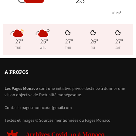
°
28
27
°
25
°
27
°
26
°
27
°
TUE
WED
THU
FRI
SAT
A PROPOS
Les Pages Monaco
sont une initiative privée destinée à donner une
vision objective de l’actualité monégasque.
Contact : pagesmonaco(at)gmail.com
Textes et images © Sources mentionnées ou Pages Monaco
Archives Covid-19 à Monaco