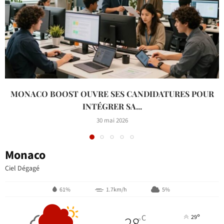
MONACO BOOST OUVRE SES CANDIDATURES POUR
INTÉGRER SA...
30 mai 2026
Monaco
Ciel Dégagé
61%
1.7km/h
5%
°
28
C
29
°