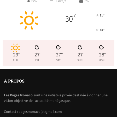
72%
1.7km/h
0%
°
30
C
31
°
°
28
29
°
27
°
27
°
27
°
28
°
THU
FRI
SAT
SUN
MON
A PROPOS
Les Pages Monaco
sont une initiative privée destinée à donner une
vision objective de l’actualité monégasque.
Contact : pagesmonaco(at)gmail.com