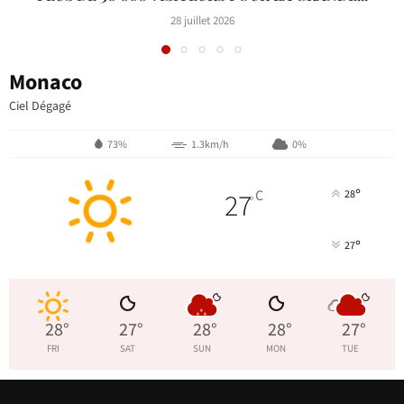
28 juillet 2026
Monaco
Ciel Dégagé
73%
1.3km/h
0%
°
27
C
28
°
°
27
28
°
27
°
28
°
28
°
27
°
FRI
SAT
SUN
MON
TUE