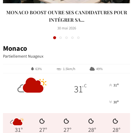
MONACO BOOST OUVRE SES CANDIDATURES POUR
INTÉGRER SA...
30 mai 2026
Monaco
Partiellement Nuageux
63%
1.5km/h
49%
°
31
C
31
°
°
30
31
°
27
°
27
°
28
°
28
°