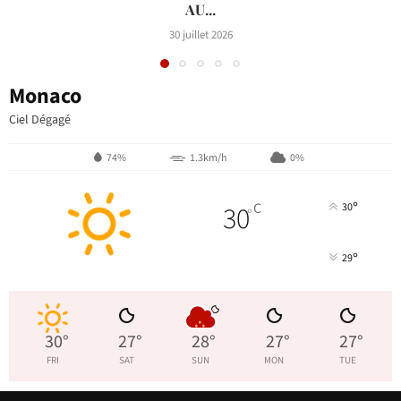
AU...
30 juillet 2026
Monaco
Ciel Dégagé
74%
1.3km/h
0%
°
30
C
30
°
°
29
30
°
27
°
28
°
27
°
27
°
FRI
SAT
SUN
MON
TUE