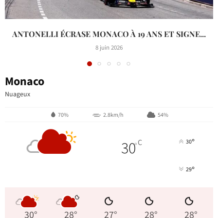
ANTONELLI ÉCRASE MONACO À 19 ANS ET SIGNE...
8 juin 2026
Monaco
Nuageux
70%
2.8km/h
54%
°
30
C
30
°
°
29
30
°
28
°
27
°
28
°
28
°