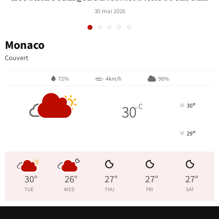
30 mai 2026
Monaco
Couvert
72%
4km/h
90%
°
30
C
30
°
°
29
30
°
26
°
27
°
27
°
27
°
TUE
WED
THU
FRI
SAT