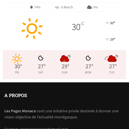
74%
0.8km/h
0%
°
30
C
30
°
°
29
30
°
27
°
29
°
27
°
27
°
FRI
SAT
SUN
MON
TUE
A PROPOS
Les Pages Monaco
sont une initiative privée destinée à donner une
vision objective de l’actualité monégasque.